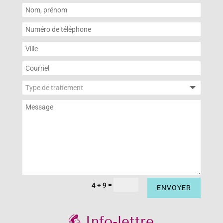
=
4 + 9
ENVOYER
Info-lettre