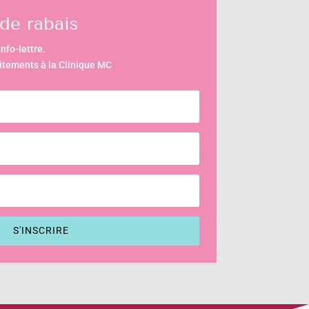
de rabais
nfo-lettre.
aitements à la Clinique MC
S'INSCRIRE