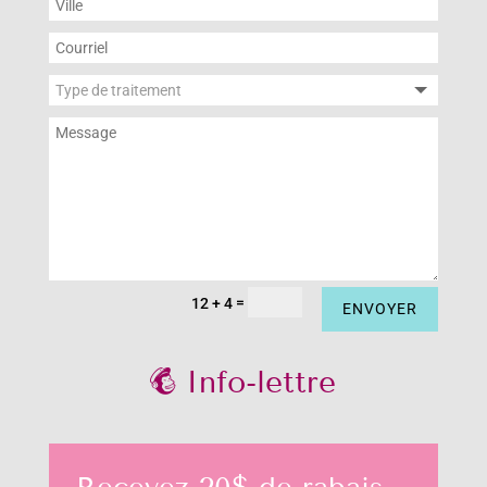
=
12 + 4
ENVOYER
Info-lettre