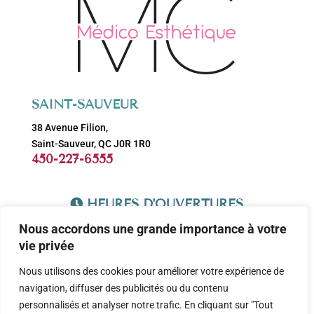
SAINT-SAUVEUR
38 Avenue Filion,
Saint-Sauveur, QC J0R 1R0
450-227-6555
HEURES D'OUVERTURES
Lundi: 9h-17h
Nous accordons une grande importance à votre
Mardi: 9h-17h
vie privée
Mercredi: 9h-17h
Nous utilisons des cookies pour améliorer votre expérience de
Jeudi: 9h-20h
navigation, diffuser des publicités ou du contenu
Vendredi: 9h-16h
personnalisés et analyser notre trafic. En cliquant sur "Tout